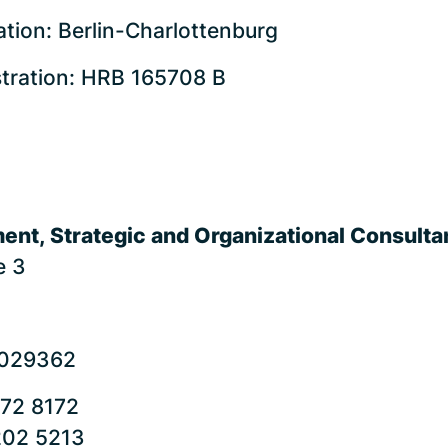
ation: Berlin-Charlottenburg
stration: HRB 165708 B
nt, Strategic and Organizational Consult
e 3
0029362
72 8172
202 5213