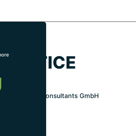
more
L NOTICE
ent,
Organizational Consultants GmbH
e 3