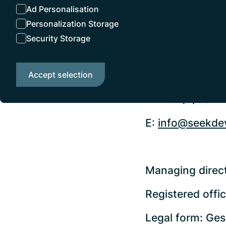
Germany
Ad Personalisation
Personalization Storage
VAT ID: DE300
Security Storage
T:
+49 (0)30 4
Accept selection
F: +49 (0)30 4
E:
info@seekde
Managing direct
Registered offi
Legal form: Ges