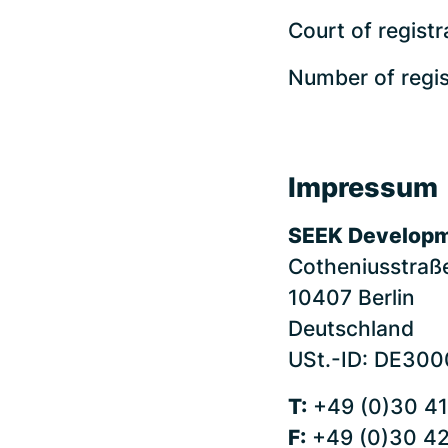
Court of registr
Number of regi
Impressum
SEEK Developme
Cotheniusstraß
10407 Berlin
Deutschland
USt.-ID: DE30
T:
+49 (0)30 41
F:
+49 (0)30 4